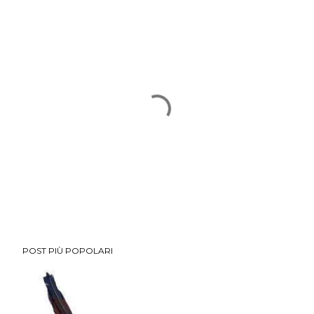
P
POST PIÙ POPOLARI
o
s
t
a