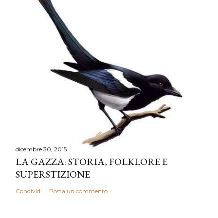
u
n
c
o
m
m
e
n
t
o
dicembre 30, 2015
LA GAZZA: STORIA, FOLKLORE E
SUPERSTIZIONE
Condividi
Posta un commento