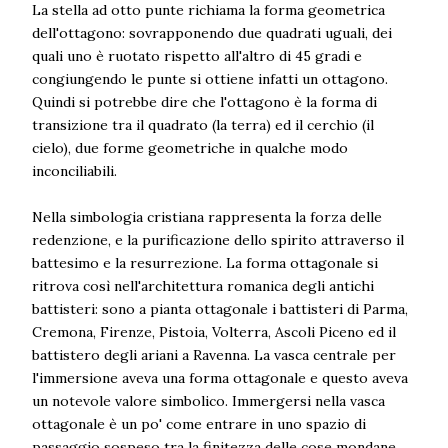
La stella ad otto punte richiama la forma geometrica
dell'ottagono: sovrapponendo due quadrati uguali, dei
quali uno è ruotato rispetto all'altro di 45 gradi e
congiungendo le punte si ottiene infatti un ottagono.
Quindi si potrebbe dire che l'ottagono è la forma di
transizione tra il quadrato (la terra) ed il cerchio (il
cielo), due forme geometriche in qualche modo
inconciliabili.
Nella simbologia cristiana rappresenta la forza delle
redenzione, e la purificazione dello spirito attraverso il
battesimo e la resurrezione. La forma ottagonale si
ritrova così nell'architettura romanica degli antichi
battisteri: sono a pianta ottagonale i battisteri di Parma,
Cremona, Firenze, Pistoia, Volterra, Ascoli Piceno ed il
battistero degli ariani a Ravenna. La vasca centrale per
l'immersione aveva una forma ottagonale e questo aveva
un notevole valore simbolico. Immergersi nella vasca
ottagonale è un po' come entrare in uno spazio di
passaggio sospeso tra la finitezza delle cose mondane