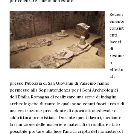
per celebrare l'inizio dell'estate.
Recent
emente
consist
enti
lavori
di
restaur
o
effettu
ati
presso l'Abbazia di San Giovanni di Valsenio hanno
permesso alla Soprintendenza per i Beni Archeologici
dell'Emilia Romagna di realizzare una serie di indagini
archeologiche durante le quali sono venuti fuori i resti di
una costruzione precedente di epoca altomedievale o
addirittura precristiana. Durante questi lavori, mediante
la rimozione delle macerie e materiali di risulta, è stato
possibile portare alla luce l'antica cripta del monastero. I