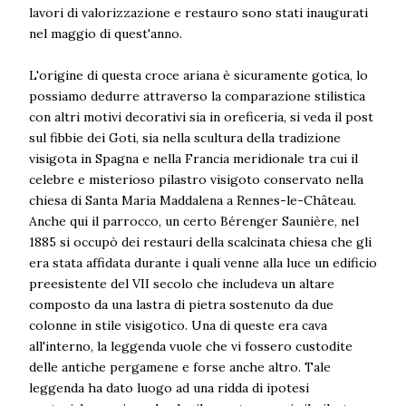
lavori di valorizzazione e restauro sono stati inaugurati
nel maggio di quest'anno.
L'origine di questa croce ariana è sicuramente gotica, lo
possiamo dedurre attraverso la comparazione stilistica
con altri motivi decorativi sia in oreficeria, si veda il post
sul fibbie dei Goti, sia nella scultura della tradizione
visigota in Spagna e nella Francia meridionale tra cui il
celebre e misterioso pilastro visigoto conservato nella
chiesa di Santa Maria Maddalena a Rennes-le-Château.
Anche qui il parrocco, un certo Bérenger Saunière, nel
1885 si occupò dei restauri della scalcinata chiesa che gli
era stata affidata durante i quali venne alla luce un edificio
preesistente del VII secolo che includeva un altare
composto da una lastra di pietra sostenuto da due
colonne in stile visigotico. Una di queste era cava
all'interno, la leggenda vuole che vi fossero custodite
delle antiche pergamene e forse anche altro. Tale
leggenda ha dato luogo ad una ridda di ipotesi