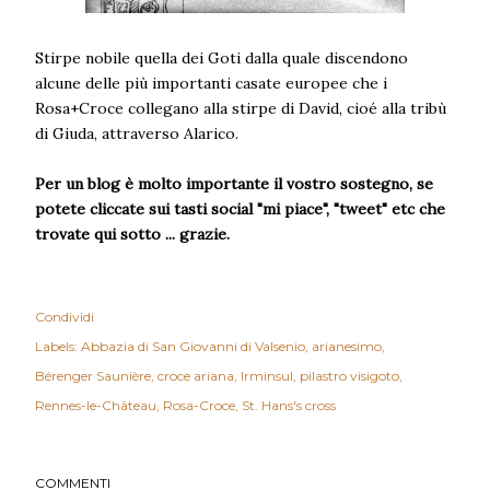
Stirpe nobile quella dei Goti dalla quale discendono
alcune delle più importanti casate europee che i
Rosa+Croce collegano alla stirpe di David, cioé alla tribù
di Giuda, attraverso Alarico.
Per un blog è molto importante il vostro sostegno, se
potete cliccate sui tasti social "mi piace", "tweet" etc che
trovate qui sotto ... grazie.
Condividi
Labels:
Abbazia di San Giovanni di Valsenio
arianesimo
Bérenger Saunière
croce ariana
Irminsul
pilastro visigoto
Rennes-le-Château
Rosa-Croce
St. Hans's cross
COMMENTI