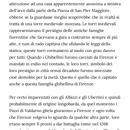
attenzione ad una casa apparentemente anonima a sinistra
dell'arco dalla parte della Piazza di San Pier Maggiore,
ebbene se la guardasse meglio scoprirebbe che in realtà si
tratta di una torre medievale mozzata. Le torri medievali
rappresentavano il prestigio delle antiche famiglie
fiorentine che facevano a gara a costruirne sempre di più
alte, e non di rado capitava che sfidando le leggi della
statica, queste torri rovinassero al suolo con gran danno
per tutti. Quando i Ghibellini furono cacciati da Firenze e
mandati in esilio nel contado, le loro torri, simbolo del
loro prestigio in città ormai decaduto furono smezzate
cioè demolite per la metà. Questo è quello che è capitato
anche a questa famiglia ghibellina di Firenze.
Per certo imparentati con gli Albizzi e gli Ubertini e quindi
probabilmente di origine longobarda, da quel momento i
Pazzi di Valdarno gliela giurarono a Firenze e ogni volta
che Firenze volgeva lo sguardo da qualche altra parte, loro
erano sempre lì pronti a dar battaglia come nel 1268