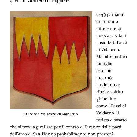
quella di Goffredo di Buglione.
Oggi parliamo
di un ramo
differente di
questa casata, i
cosiddetti Pazzi
di Valdarno.
Mai altra antica
famiglia
toscana
incarnò
l'indomito e
ribelle spirito
ghibellino
come i Pazzi di
Valdarno. Il
Stemma dei Pazzi di Valdarno
turista distratto
che si trovi a girellare per il centro di Firenze dalle parti
dell'Arco di San Pierino probabilmente non presterà