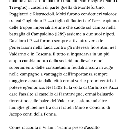
quando attaccarono dai loro feudi di Piantravigne (Piano di
Trevigno) i castelli di parte guelfa di Montefortino,
Poggitazzi e Ristruccioli. Molti furono condottieri valorosi
tra cui Guglielmo Pazzo figlio di Ranieri de' Pazzi capitano
delle truppe imperiali aretine che cadde sul campo nella
battaglia di Campaldino (1289) assieme a due suoi nipoti.
Da allora i Pazzi furono sempre attivi attraverso le
generazioni nella faida contro gli interessi fiorentini nel
Valdarno e in Toscana. Il tutto si inquadrava in un più
ampio cambiamento della società medievale e nel
superamento delle consuetudini feudali ancora in auge
nelle campagne a vantaggio dell'importanza sempre
maggiore assunta dalle città ormai veri e propri centri di
potere egemonico. Nel 1302 fu la volta di Carlino de'Pazzi
dare l'assalto al castello di Piantravigne, ormai baluardo
fiorentino sulle balze del Valdarno, assieme ad altre
famiglie ghibelline tra cui i fratelli Mino e Concino di
Jacopo conti della Penna.
Come racconta il Villani: "Hanno preso d'assalto