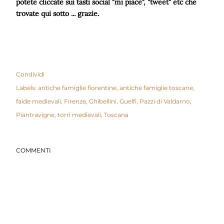
potete cliccate sui tasti social "mi piace", "tweet" etc che
trovate qui sotto ... grazie.
Condividi
Labels:
antiche famiglie fiorentine
antiche famiglie toscane
faide medievali
Firenze
Ghibellini
Guelfi
Pazzi di Valdarno
Piantravigne
torri medievali
Toscana
COMMENTI