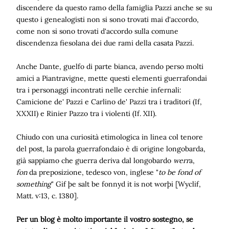
discendere da questo ramo della famiglia Pazzi anche se su
questo i genealogisti non si sono trovati mai d'accordo,
come non si sono trovati d'accordo sulla comune
discendenza fiesolana dei due rami della casata Pazzi.
Anche Dante, guelfo di parte bianca, avendo perso molti
amici a Piantravigne, mette questi elementi guerrafondai
tra i personaggi incontrati nelle cerchie infernali:
Camicione de' Pazzi e Carlino de' Pazzi tra i traditori (If,
XXXII) e Rinier Pazzo tra i violenti (If. XII).
Chiudo con una curiosità etimologica in linea col tenore
del post, la parola guerrafondaio è di origine longobarda,
già sappiamo che guerra deriva dal longobardo
werr
a,
fon
da preposizione, tedesco von, inglese "
to be fond of
something
" Gif þe salt be fonnyd it is not worþi [Wyclif,
Matt. v:13, c. 1380].
Per un blog è molto importante il vostro sostegno, se